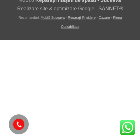
©
2026
Reparaţii maşini de spălat - Suceava
Realizare site & optimizare Google -
SANNET®
Recomandări:
Mobilă Suceava
-
Reparaţii Frigidere
-
Cazare
-
Firma
Contabilitate