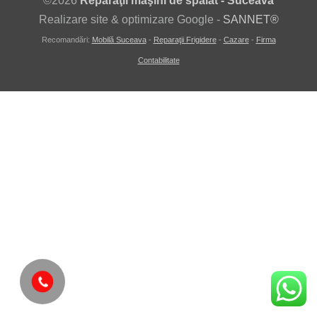
©
2026
Reparaţii maşini de spălat - Suceava
Realizare site & optimizare Google -
SANNET®
Recomandări:
Mobilă Suceava
-
Reparaţii Frigidere
-
Cazare
-
Firma
Contabilitate