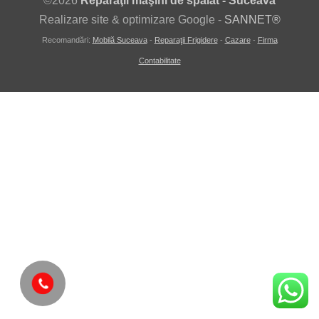
©
2026
Reparaţii maşini de spălat - Suceava
Realizare site & optimizare Google -
SANNET®
Recomandări:
Mobilă Suceava
-
Reparaţii Frigidere
-
Cazare
-
Firma
Contabilitate