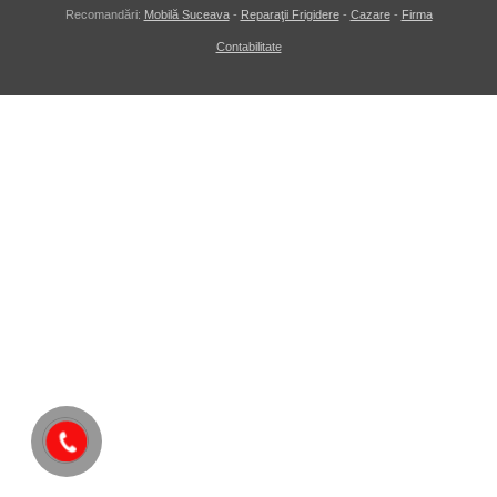
Recomandări:
Mobilă Suceava
-
Reparaţii Frigidere
-
Cazare
-
Firma
Contabilitate