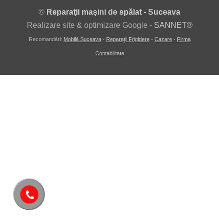
©
Reparaţii maşini de spălat - Suceava
Realizare site & optimizare Google -
SANNET®
Recomandări:
Mobilă Suceava
-
Reparaţii Frigidere
-
Cazare
-
Firma
Contabilitate